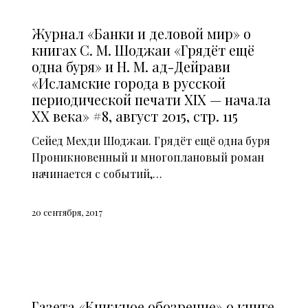
СМИ О НАС (2015)
Журнал «Банки и деловой мир» о
книгах С. М. Шоджаи «Грядёт ещё
одна буря» и Н. М. ад-Дейрави
«Исламские города в русской
периодической печати XIX — начала
XX века» #8, август 2015, стр. 115
Сейед Мехди Шоджаи. Грядёт ещё одна буря
Проникновенный и многоплановый роман
начинается с событий,…
20 сентября, 2017
СМИ О НАС (2015)
Газета «Книжное обозрение» о книге