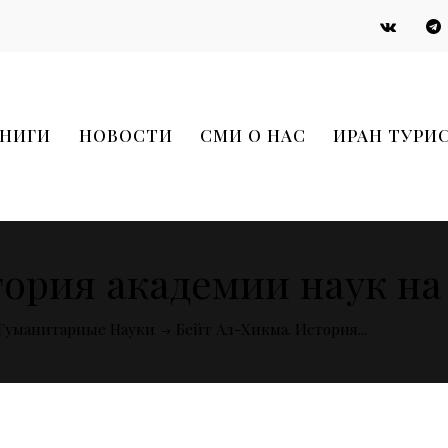
НИГИ
НОВОСТИ
СМИ О НАС
ИРАН ТУРИ
тория академии наук на
Гуманитарные Науки
Бейт Ал-Хикма. История...