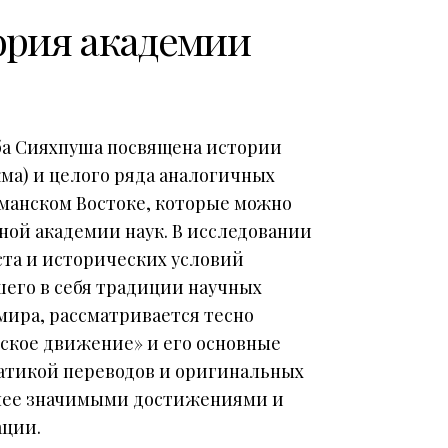
ория академии
аба Сияхпуша посвящена истории
кма) и целого ряда аналогичных
манском Востоке, которые можно
ной академии наук. В исследовании
ста и исторических условий
шего в себя традиции научных
мира, рассматривается тесно
еское движение» и его основные
матикой переводов и оригинальных
олее значимыми достижениями и
ации.