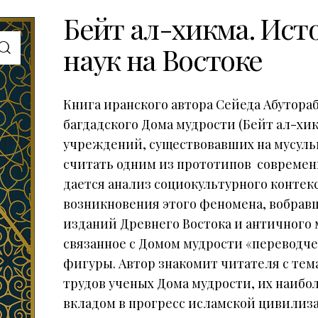
Бейт ал-хикма. Ист
наук на Востоке
Книга иранского автора Сейеда Абутор
багдадского Дома мудрости (Бейт ал-хи
учреждений, существовавших на мусуль
считать одним из прототипов современ
дается анализ социокультурного контек
возникновения этого феномена, вобрав
изданий Древнего Востока и античного 
связанное с Домом мудрости «переводч
фигуры. Автор знакомит читателя с те
трудов ученых Дома мудрости, их наиб
вкладом в прогресс исламской цивилиз