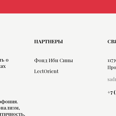
ПАРТНЕРЫ
СВ
ть о
Фонд Ибн Сины
1173
ках
Про
LectOrient
sad
+7 
офония.
онализм,
нтичность,