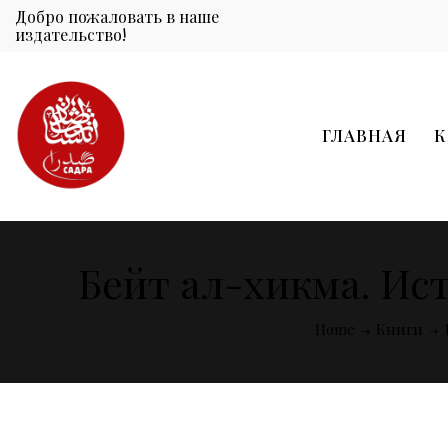
Добро пожаловать в наше
издательство!
ГЛАВНАЯ
К
Бейт ал-хикма. Ис
Home
Книги