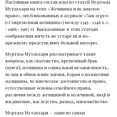
Настоящая книга составлена из статей Муртазы
Мутаххари на тему «Женщина и исламское
право», опубликованных в журнале «Зан-и руз»
(«Современная женщина») между 1345—1346 х. с.
/ 1966—1967 гг. Высказанные в этих статьях
соображения ничуть не устарели и по-
прежнему представляют большой интерес.
Муртаза Мутаххари рассматривает такие
вопросы, как сватовство, временный брак
(
мут‘а
), женщина и социальная независимость,
ислам и обновление жизни, Коран о положении
женщины, человеческое до­стоинство и право,
естественные основы семейного права,
различия между женщиной и мужчиной,
махр
и
иждивение, наследство, развод, многожёнство.
Муртаза Мутаххари — один из самых