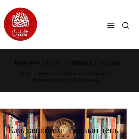
Правовой статус женщины в исламе
Home
Книги
Гуманитарные Науки
Правовой Статус Женщины...
Каждая книга — новый день