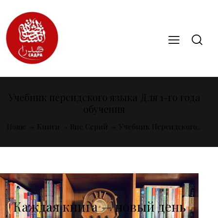
Учебник персидского языка Для 1-го года
обучения
Home
Книги
Вне Серий
Учебник Персидского...
Каждая книга — новый день