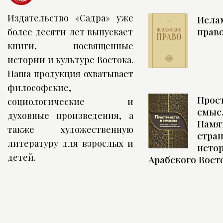
Издательство «Садра» уже
Исла
право
более десяти лет выпускает
книги, посвященные
истории и культуре Востока.
Наша продукция охватывает
философские,
Прост
социологические и
смыс
духовные произведения, а
Памя
также художественную
стра
литературу для взрослых и
исто
детей.
Арабского Вост