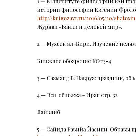
1 — В Институте философии РАН про
истории философии Евгении Фрол
http://knigozavr.ru/2016/05/20/shatox
Журнал «Банки и деловой мир».
2 — Мухсен ал-Вири. Изучение ислама
Книжное обозрение KO#3-4
3 — Сазманд Б. Навруз: праздник, об
4 — Вся обложка – Иран стр. 32
Лайвлиб
5 — Сайида Разийа Йасини. Образы 