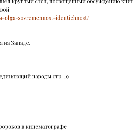
шел круглый стол, посвященный обсуждению книг
овой
ina-olga-sovremennost-identichnost/
 на Западе.
ъединяющий народы стр. 19
пророков в кинематографе