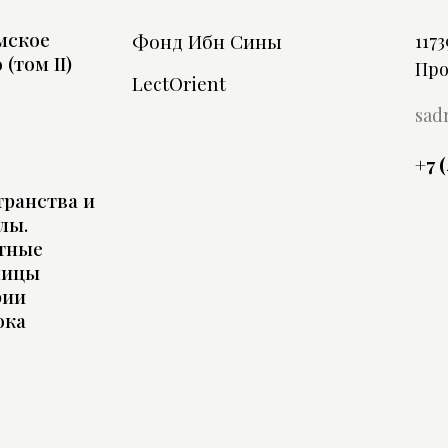
мское
Фонд Ибн Сины
1173
 (том II)
Про
LectOrient
sad
+7 
ранства и
лы.
тные
ницы
рии
ока