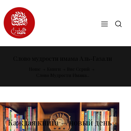
Слово мудрости имама Аль-Газали
Home
Книги
Вне Серий
Слово Мудрости Имама...
Каждая книга — новый день