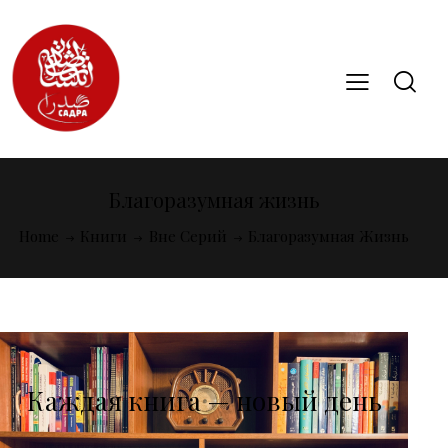
Благоразумная жизнь
Home
Книги
Вне Серий
Благоразумная Жизнь
Каждая книга — новый день