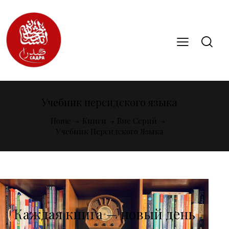
Учебник персидского языка
Home
Книги
Вне Серий
Учебник Персидского Языка
Каждая книга — новый день