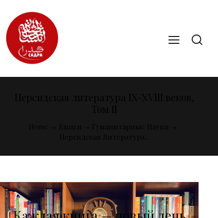
Персидская литература IX-XVIII веков,
Том II
Home
Книги
Гуманитарные Науки
Персидская Литература...
Каждая книга — новый день