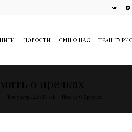
НИГИ
НОВОСТИ
СМИ О НАС
ИРАН ТУРИ
мять о предках
Литература Для Детей
Память О Предках