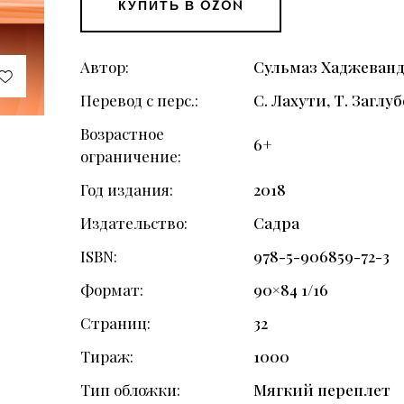
КУПИТЬ В OZON
Автор
Сульмаз Хаджеван
Перевод с перс.
С. Лахути, Т. Заглу
Возрастное
6+
ограничение
Год издания
2018
Издательство
Садра
ISBN
978-5-906859-72-3
Формат
90×84 1/16
Страниц
32
Тираж
1000
Тип обложки
Мягкий переплет