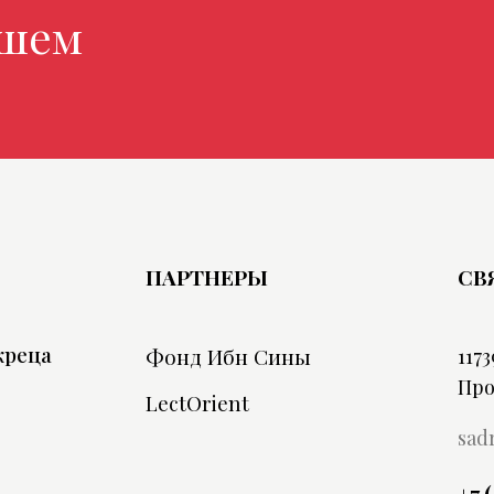
 магазин
ПАРТНЕРЫ
СВ
жреца
Фонд Ибн Сины
1173
Про
LectOrient
sad
+7 