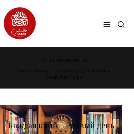
Волшебное перо
Home
Книги
Литература Для Детей
Волшебное Перо
Каждая книга — новый день