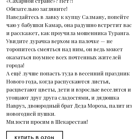
«Сахарной стране»? Нет?!
Обязательно загляните!
Наведайтесь в лавку к купцу Салману, попейте
чаю у бабушки Камар, она радушно встретит вас
и расскажет, как проучила мошенника Туранга.
Увидите дурачка верхом на палочке — не
торопитесь смеяться над ним, он ведь может
оказаться поумнее всех почтенных жителей
города!
А ещё лучше попасть туда в весенний праздник
Нового года, когда распускаются листья,
расцветают цветы, дети и взрослые веселятся и
угощают друг друга сладостями, и дядюшка
Навруз, двоюродный брат Деда Мороза, палит из
новогодней пушки.
Милости просим в Шекарестан!
КУПИТЬ В OZON