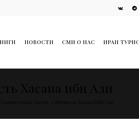
НИГИ
НОВОСТИ
СМИ О НАС
ИРАН ТУРИ
ть Хасана ибн Али
Гуманитарные Науки
Личность Хасана Ибн Али