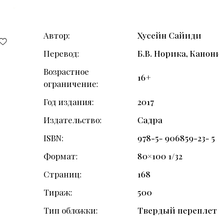
Автор
Хусейн Сайиди
Перевод
Б.В. Норика, Канони
Возрастное
16+
ограничение
Год издания
2017
Издательство
Садра
ISBN
978-5- 906859-23- 5
Формат
80×100 1/32
Страниц
168
Тираж
500
Тип обложки
Твердый переплет