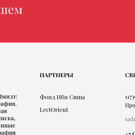
 магазин
ПАРТНЕРЫ
СВ
Шмидт:
Фонд Ибн Сины
1173
рафия,
Про
LectOrient
ная
иска,
sad
анные
рафия
+7 