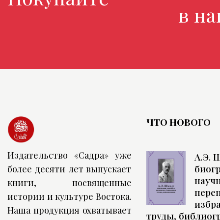
в нашем
ЧТО НОВОГО
Издательство «Садра» уже
А.Э. 
биог
более десяти лет выпускает
науч
книги, посвященные
переп
истории и культуре Востока.
избр
Наша продукция охватывает
труды, библиог