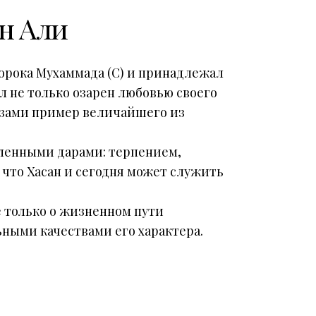
н Али
орока Мухаммада (С) и принадлежал
л не только озарен любовью своего
лазами пример величайшего из
ленными дарами: терпением,
, что Хасан и сегодня может служить
е только о жизненном пути
ьными качествами его характера.