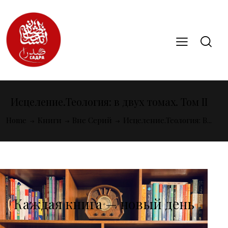
Исцеление.Теология: в двух томах. Том II
Home
Книги
Вне Серий
Исцеление.Теология: В...
Каждая книга — новый день