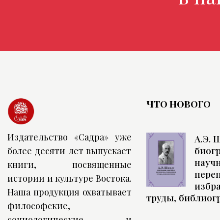
ЧТО НОВОГО
Издательство «Садра» уже
А.Э. 
биог
более десяти лет выпускает
науч
книги, посвященные
переп
истории и культуре Востока.
избр
Наша продукция охватывает
труды, библиог
философские,
социологические и