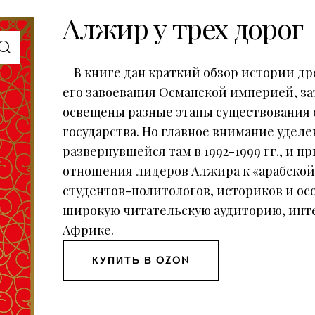
Алжир у трех дорог
В книге дан краткий обзор истории др
его завоевания Османской империей, з
освещены разные этапы существования 
государства. Но главное внимание удел
развернувшейся там в 1992-1999 гг., и 
отношения лидеров Алжира к «арабской 
студентов-политологов, историков и осо
широкую читательскую аудиторию, инт
Африке.
КУПИТЬ В OZON