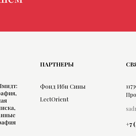
ПАРТНЕРЫ
СВ
Шмидт:
Фонд Ибн Сины
1173
рафия,
Про
LectOrient
ная
иска,
sad
анные
рафия
+7 