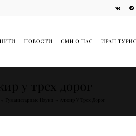
НИГИ
НОВОСТИ
СМИ О НАС
ИРАН ТУРИ
ир у трех дорог
Гуманитарные Науки
Алжир У Трех Дорог