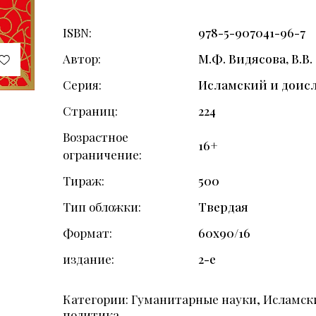
ISBN
978-5-907041-96-7
Автор
М.Ф. Видясова, В.В
Серия
Исламский и доис
Страниц
224
Возрастное
16+
ограничение
Тираж
500
Тип обложки
Твердая
Формат
60х90/16
издание
2-е
Категории:
Гуманитарные науки
,
Исламски
политика