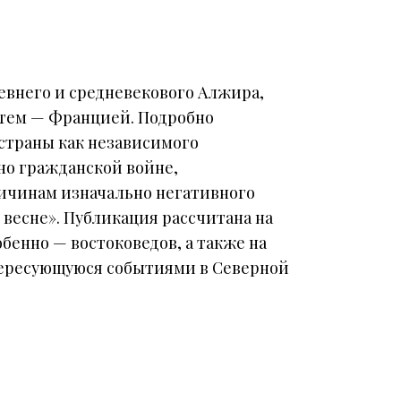
евнего и средневекового Алжира,
атем — Францией. Подробно
страны как независимого
ено гражданской войне,
причинам изначально негативного
весне». Публикация рассчитана на
бенно — востоковедов, а также на
ересующуюся событиями в Северной