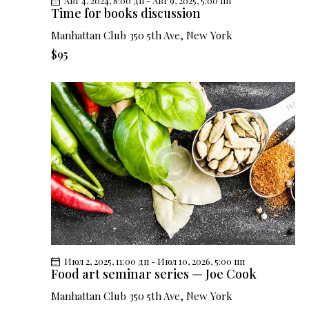
и
Авг 4, 2024, 8:00 дп
-
Авг 9, 2025, 5:00 пп
Time for books discussion
г
а
Manhattan Club
350 5th Ave, New York
ц
$95
и
и
Июл 2, 2025, 11:00 дп
-
Июл 10, 2026, 5:00 пп
Food art seminar series — Joe Cook
Manhattan Club
350 5th Ave, New York