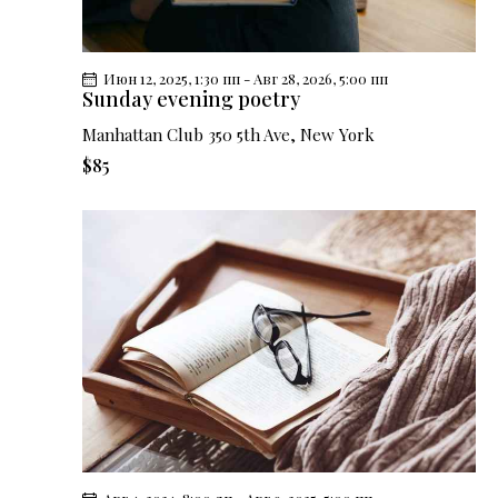
у
о
р
.
т
о
с
р
Июн 12, 2025, 1:30 пп
-
Авг 28, 2026, 5:00 пп
м
М
Sunday evening poetry
о
е
Manhattan Club
350 5th Ave, New York
т
р
$85
р
о
о
п
в
р
н
и
а
я
в
т
и
и
г
я
а
ц
н
и
а
и
в