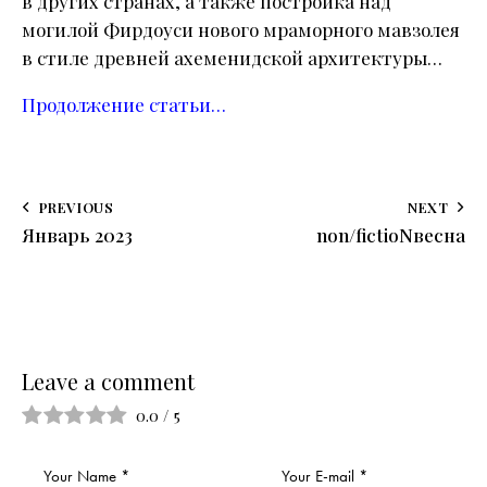
в других странах, а также постройка над
могилой Фирдоуси нового мраморного мавзолея
в стиле древней ахеменидской архитектуры…
Продолжение статьи…
PREVIOUS
NEXT
Январь 2023
non/fictioNвесна
Leave a comment
0.0
/
5