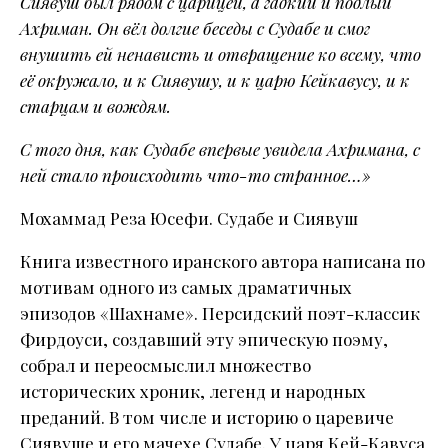
Сиявуш был рядом с царицей, а гадкий и подлый
Ахриман. Он вёл долгие беседы с Судабе и смог
внушить ей ненависть и отвращение ко всему, что
её окружало, и к Сиявушу, и к царю Кейкавусу, и к
старцам и вождям.
С того дня, как Судабе впервые увидела Ахримана, с
ней стало происходить что-то странное…»
Мохаммад Реза Юсефи. Судабе и Сиявуш
Книга известного иранского автора написана по
мотивам одного из самых драматичных
эпизодов «Шахнаме». Персидский поэт-классик
Фирдоуси, создавший эту эпическую поэму,
собрал и переосмыслил множество
исторических хроник, легенд и народных
преданий. В том числе и историю о царевиче
Сиявуше и его мачехе Судабе. У царя Кей-Кавуса