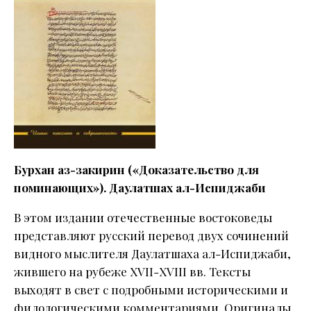
Бурхан аз-закирин («Доказательство для
поминающих»). Даулатшах ал-Испиджаби
В этом издании отечественные востоковеды
представляют русский перевод двух сочинений
видного мыслителя Даулатшаха ал-Испиджаби,
жившего на рубеже XVII-XVIII вв. Тексты
выходят в свет с подробными историческими и
филологическими комментариями. Оригиналы