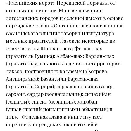
«Каспийских ворот» Персидской державы от
степных кочевников. Многие названия
дагестанских городов и селений имеют в основе
персидские слова. «О степени распространения
сасанидского влияния говорит и титулатура
местных правителей. Назовем некоторые из
этих титулов: Ширван-шах; Филан-шах
(правитель Гумика); Албан-шах; Вардан-шах
(правитель удельного владения на территории
лакзов, построенного во времена Хосрова
Ануширвана); Вазан, или Варазан-шах
(правитель Серира); сарлашкар, сипахсалар,
сарханг, сардар (военачальник); сипахийан
(солдаты); спасиг (охранник); марзбан
(управляющий пограничными областями) и
т.п.». Отдельная глава в книге изучает
переписку персидских властителей с