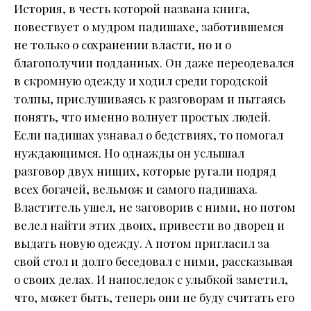
История, в честь которой названа книга,
повествует о мудром падишахе, заботившемся
не только о сохранении власти, но и о
благополучии подданных. Он даже переодевался
в скромную одежду и ходил среди городской
толпы, прислушиваясь к разговорам и пытаясь
понять, что именно волнует простых людей.
Если падишах узнавал о бедствиях, то помогал
нуждающимся. Но однажды он услышал
разговор двух нищих, которые ругали подряд
всех богачей, вельмож и самого падишаха.
Властитель ушел, не заговорив с ними, но потом
велел найти этих двоих, привести во дворец и
выдать новую одежду. А потом пригласил за
свой стол и долго беседовал с ними, рассказывая
о своих делах. И напоследок с улыбкой заметил,
что, может быть, теперь они не буду считать его