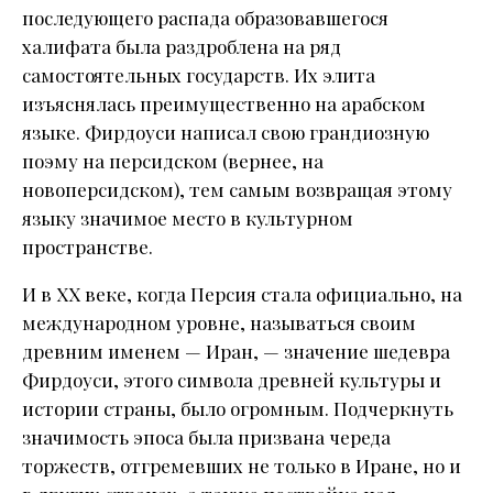
последующего распада образовавшегося
халифата была раздроблена на ряд
самостоятельных государств. Их элита
изъяснялась преимущественно на арабском
языке. Фирдоуси написал свою грандиозную
поэму на персидском (вернее, на
новоперсидском), тем самым возвращая этому
языку значимое место в культурном
пространстве.
И в ХХ веке, когда Персия стала официально, на
международном уровне, называться своим
древним именем — Иран, — значение шедевра
Фирдоуси, этого символа древней культуры и
истории страны, было огромным. Подчеркнуть
значимость эпоса была призвана череда
торжеств, отгремевших не только в Иране, но и