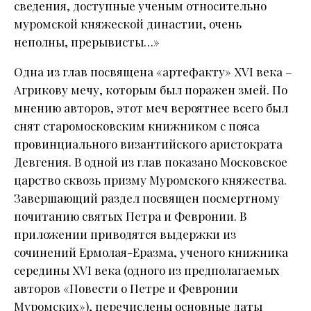
сведения, доступные ученым относительно
муромской княжеской династии, очень
неполны, прерывисты…»
Одна из глав посвящена «артефакту» XVI века –
Агрикову мечу, которым был поражен змей. По
мнению авторов, этот меч вероятнее всего был
снят старомосковским книжником с пояса
провинциального византийского аристократа
Девгения. В одной из глав показано Московское
царство сквозь призму Муромского княжества.
Завершающий раздел посвящен посмертному
почитанию святых Петра и Февронии. В
приложении приводятся выдержки из
сочинений Ермолая-Еразма, ученого книжника
середины XVI века (одного из предполагаемых
авторов «Повести о Петре и Февронии
Муромских»), перечислены основные даты