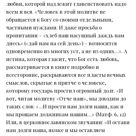
любви, которой надлежит главенствовать надо
всем и вся. «Человек в этой молитве не
обращается к Богу со своими отдельными,
частными нуждами. И даже просьба о
пропитании – «хлеб наш насущный даждь нам
днесь» («дай нам на сей день») – возносится
одновременно из многих уст, а не из одних…». А
истина, которая гласит, что Бог есть любовь,
рассматривается в книге подробно и
всесторонне, раскрываются все пласты вечных
смыслов, скрытые в притче о человеке,
которому государь простил огромный долг. «И
вот, читая молитву «Отче наш», мы доходим до
таких слов: «…И прости нам долги наши, как и
мы прощаем должникам нашим…» (Матф. 6, 12)
Или, в церковнославянском звучании: «И остави
нам долги наша, якоже и мы оставляем