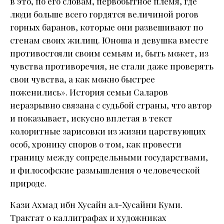
в это, по его словам, первобытное племя, где
люди больше всего гордятся величиной рогов
горных баранов, которые они развешивают по
стенам своих жилищ. Юноша и девушка вместе
противостояли своим семьям и, быть может, из
чувства противоречия, не стали даже проверять
свои чувства, а как можно быстрее
поженились». История семьи Саларов
неразрывно связана с судьбой страны, что автор
и показывает, искусно вплетая в текст
колоритные зарисовки из жизни царствующих
особ, хронику споров о том, как провести
границу между сопредельными государствами,
и философские размышления о человеческой
природе.
Кази Ахмад ибн Хусайн ал-Хусайни Куми.
Трактат о каллиграфах и художниках