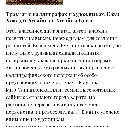
Трактат о каллиграфах и художниках. Кази
Ахмад б. Хусайн ал-Хусайни Куми
Этот классический трактат автор-классик
посвятил навыкам, необходимым для создания
рукописей. Во времена Кумине только поэмы, но
и научные трудывыписывали изящным
почерком и украшали яркими миниатюрами.
Автор повествует о разных видах персидского
каллиграфического почерка и об особо
преуспевших в них мастерах: «Маулана
Мир-‘Али происходил из семьи высокочтимых
саййидов стольного города Харата. На
ристалище пера он похитил у всех мяч
первенства и превосходства…». В книге уделено
внимание и художникам,
проиллюстрировавшим изящные рукописи