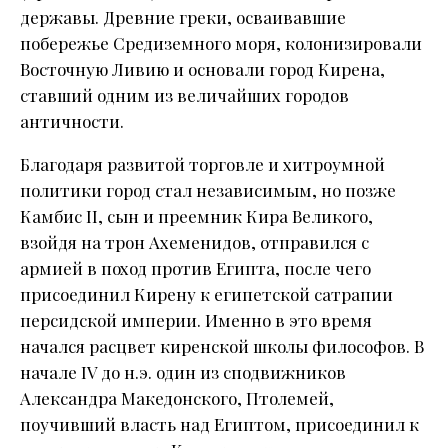
державы. Древние греки, осваивавшие
побережье Средиземного моря, колонизировали
Восточную Ливию и основали город Кирена,
ставший одним из величайших городов
античности.
Благодаря развитой торговле и хитроумной
политики город стал независимым, но позже
Камбис II, сын и преемник Кира Великого,
взойдя на трон Ахеменидов, отправился с
армией в поход против Египта, после чего
присоединил Кирену к египетской сатрапии
персидской империи. Именно в это время
начался расцвет киренской школы философов. В
начале IV до н.э. один из сподвижников
Александра Македонского, Птолемей,
поучивший власть над Египтом, присоединил к