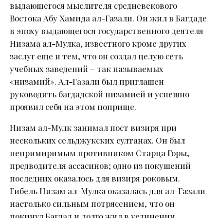
выдающегося мыслителя средневекового
Востока Абу Хамида ал-Газали. Он жил в Багдаде
в эпоху выдающегося государственного деятеля
Низама ал-Мулка, известного кроме других
заслуг еще и тем, что он создал целую сеть
учебных заведений – так называемых
«низамий». Ал-Газали был приглашен
руководить багдадской низамией и успешно
проявил себя на этом поприще.
Низам ал-Мулк занимал пост визиря при
нескольких сельджукских султанах. Он был
непримиримым противником Старца Горы,
предводителя ассасинов; одно из покушений
последних оказалось для визиря роковым.
Гибель Низам ал-Мулка оказалась для ал-Газали
настолько сильным потрясением, что он
покинул Багдад и долго жил в уединении.