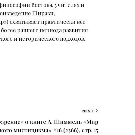
 философии Востока, учителях и
роизведение Ширази,
») охватывает практически все
 более раннего периода развития
ого и исторического подходов.
NEXT
озрение» о книге А. Шиммель «Мир
ого мистицизма» #16 (2366), стр. 15