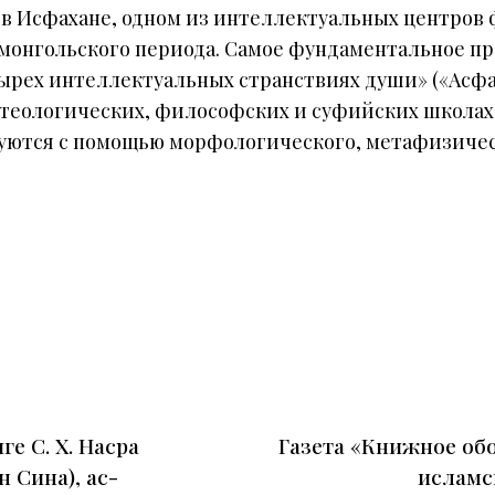
е в Исфахане, одном из интеллектуальных центров
монгольского периода. Самое фундаментальное п
рех интеллектуальных странствиях души» («Асфар
 теологических, философских и суфийских школах
уются с помощью морфологического, метафизическ
е С. Х. Насра
Газета «Книжное об
 Сина), ас-
исламск