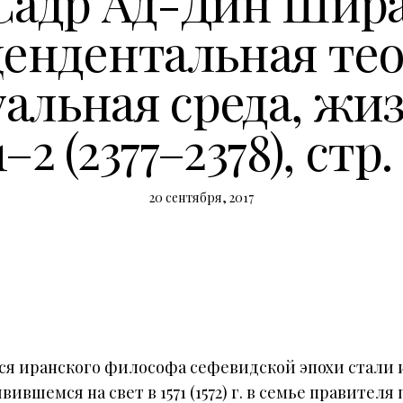
Садр Ад-Дин Шира
ендентальная те
альная среда, жиз
–2 (2377–2378), стр.
20 сентября, 2017
я иранского философа сефевидской эпохи стали и
ившемся на свет в 1571 (1572) г. в семье правите