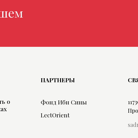
м мага
ПАРТНЕРЫ
СВ
ть о
Фонд Ибн Сины
1173
ках
Про
LectOrient
sad