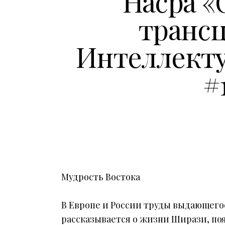
Насра «
трансц
Интеллекту
#1
Мудрость Востока
В Европе и России труды выдающегос
рассказывается о жизни Ширази, появ