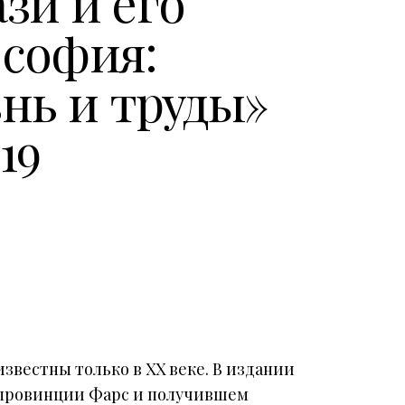
зи и его
ософия:
нь и труды»
 19
звестны только в XX веке. В издании
ля провинции Фарс и получившем