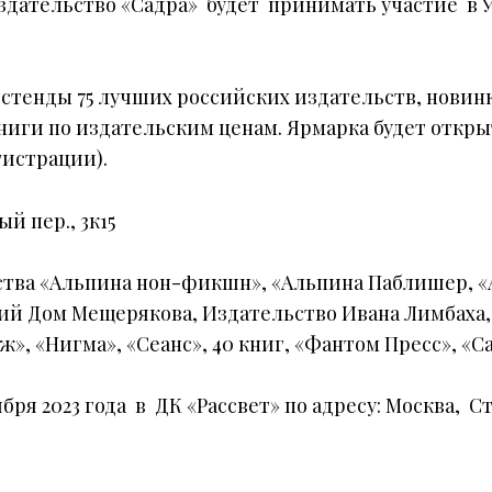
Издательство «Садра» будет принимать участие в
 стенды 75 лучших российских издательств, новин
ниги по издательским ценам. Ярмарка будет откры
гистрации
).
й пер., 3к15
ства «Альпина нон-фикшн», «Альпина Паблишер, «А
й Дом Мещерякова, Издательство Ивана Лимбаха, I
», «Нигма», «Сеанс», 40 книг, «Фантом Пресс», «С
бря 2023 года в ДК «Рассвет» по адресу: Москва, С