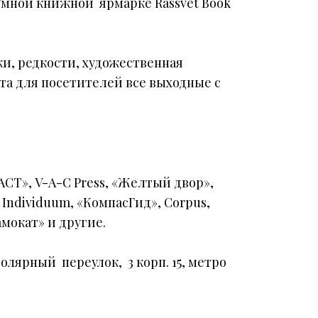
 Умной книжной ярмарке Rassvet Book
ки, редкости, художественная
та для посетителей все выходные с
СТ», V-A-C Press, «Желтый двор»,
ndividuum, «КомпасГид», Corpus,
амокат» и другие.
толярный переулок, 3 корп. 15, метро