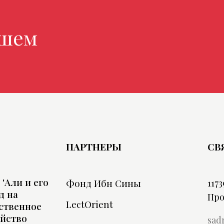
м мага
ПАРТНЕРЫ
СВ
'Али и его
Фонд Ибн Сины
1173
д на
Про
LectOrient
ственное
ойство
sad