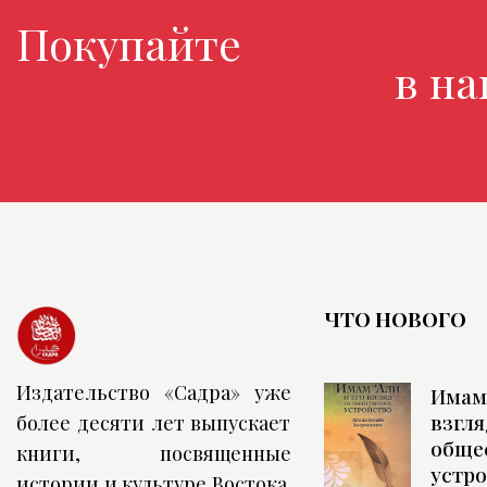
Покупайте люби
в наше
ЧТО НОВОГО
Издательство «Садра» уже
Имам 
взгля
более десяти лет выпускает
обще
книги, посвященные
устр
истории и культуре Востока.