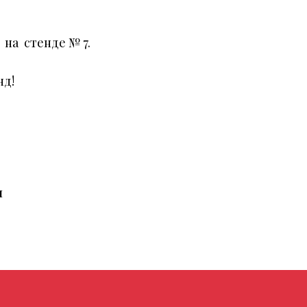
на стенде № 7.
нд!
и