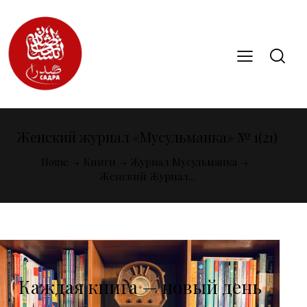
Женский журнал «Мусульманка» № 1(21)
Home
Книги
Журнал Мусульманка
Женский Журнал...
Каждая книга — новый день