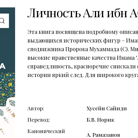
Личность Али ибн А
Эта книга посвящена подробному описа
выдающихся исторических фигур – Имам
сподвижника Пророка Мухаммада (С). М
высокие нравственные качества Имама ʻА
справедливость, красноречие снискали 
истории яркий след. Для широкого круг
Автор
Хусейн Сайиди
Перевод
Б.В. Норик
Канонический
А. Рамазанов