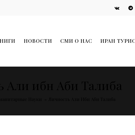
НИГИ
НОВОСТИ
СМИ О НАС
ИРАН ТУРИ
 Али ибн Аби Талиба
манитарные Науки
Личность Али Ибн Аби Талиба