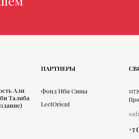
магазине
ПАРТНЕРЫ
СВ
ость Али
Фонд Ибн Сины
1173
би Талиба
Про
LectOrient
издание)
sad
+7 