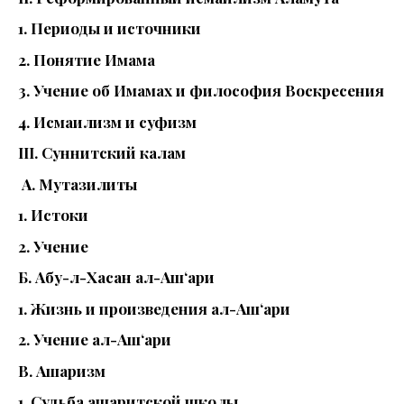
1. Периоды и источники
2. Понятие Имама
3. Учение об Имамах и философия Воскресения
4. Исмаилизм и суфизм
III. Суннитский калам
А. Мутазилиты
1. Истоки
2. Учение
Б. Абу-л-Хасан ал-Аш‘ари
1. Жизнь и произведения ал-Аш‘ари
2. Учение ал-Аш‘ари
В. Ашаризм
1. Судьба ашаритской школы