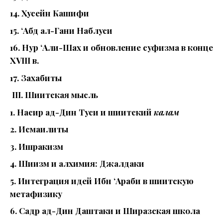
14. Хусейн Кашифи
15. ‘Абд ал-Гани Наблуси
16. Нур ‘Али-Шах и обновление суфизма в конце
XVIII в.
17. Захабиты
III. Шиитская мысль
1. Насир ад-Дин Туси и шиитский
калам
2. Исмаилиты
3. Ишракизм
4. Шиизм и алхимия: Джалдаки
5. Интеграция идей Ибн ‘Араби в шиитскую
метафизику
6. Садр ад-Дин Даштаки и Ширазская школа