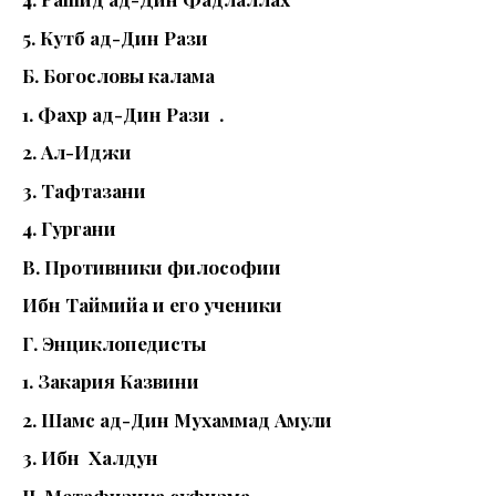
5. Кутб ад-Дин Рази
Б. Богословы калама
1. Фахр ад-Дин Рази .
2. Ал-Иджи
3. Тафтазани
4. Гургани
В. Противники философии
Ибн Таймийа и его ученики
Г. Энциклопедисты
1. Закария Казвини
2. Шамс ад-Дин Мухаммад Амули
3. Ибн Халдун
II. Метафизика суфизма