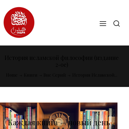
История исламской философии (издание
2-ое)
Home
Книги
Вне Серий
История Исламской...
Каждая книга — новый день