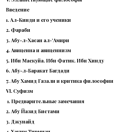
Введение
1. Ал-Кинди и его ученики
2. Фараби
3. Абу-л-Хасан ал-‘Амири
4. Авиценна и авиценнизм
5. Ибн Маскуйа. Ибн Фатик. Ибн Хинду
6. Абу-л-Баракат Багдади
7. Абу Хамид Газали и критика философии
VI. Суфизм
1. Предварительные замечания
2. Абу Йазид Бистами
3. Джунайд
4. Хаким Тирмизи