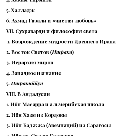
5. Халладж
6. Ахмад Газали и «чистая любовь»
VII. Сухраварди и философия света
1. Возрождение мудрости Древнего Ирана
2. Восток Светов (
Ишрака
)
3. Иерархия миров
4. Западное изгнание
5.
Ишракиййун
VIII. В Андалусии
1. Ибн Масарра и альмерийская школа
2. Ибн Хазм из Кордовы
3. Ибн Баджжа (Авемпаций) из Сарагосы
4. Ибн ас-Сид из Бадахоса