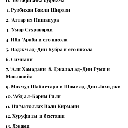
1. Рузбихан Бакли Ширази
2. ‘Аттар из Нишапура
3. ‘Умар Сухраварди
4. Ибн ‘Араби и его школа
5. Наджм ад-Дин Кубра и его школа
6. Симнани
7. ‘Али Хамадани 8. Джалал ад-Дин Руми и
Мавлавийа
9. Махмуд Шабистари и Шамс ад-Дин Лахиджи
10. ‘Абд ал-Карим Гили
11. Ни‘матоллах Вали Кирмани
12. Хуруфиты и бекташи
13. Джами