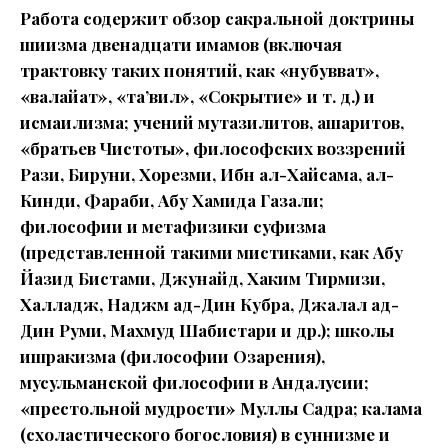
Работа содержит обзор сакральной доктрины
шиизма двенадцати имамов (включая
трактовку таких понятий, как «нубувват»,
«валайат», «та’вил», «Сокрытие» и т. д.) и
исмаилизма; учений мутазилитов, ашаритов,
«братьев Чистоты», философских воззрений
Рази, Бируни, Хорезми, Ибн ал-Хайсама, ал-
Кинди, Фараби, Абу Хамида Газали;
философии и метафизики суфизма
(представленной такими мистиками, как Абу
Йазид Бистами, Джунайд, Хаким Тирмизи,
Халладж, Наджм ад-Дин Кубра, Джалал ад-
Дин Руми, Махмуд Шабистари и др.); школы
ишракизма (философии Озарения),
мусульманской философии в Андалусии;
«престольной мудрости» Муллы Садра; калама
(схоластического богословия) в суннизме и