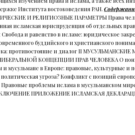
ющихся изучением права и ислама, а также всех и
ержке Института востоковедения РАН.
Содержани
ЧЕСКИЕ И РЕЛИГИОЗНЫЕ ПАРАМЕТРЫ Права челове
нная исламская юриспруденция об отдельных прав
Свобода и равенство в исламе: юридическое зак
овременного буддийского и христианского понима
века: противостояние и диалог II МУСУЛЬМАНСКИ
БЕРАЛЬНОЙ КОНЦЕПЦИИ ПРАВ ЧЕЛОВЕКА О поним
 и мусульмане в Европе: правовые, культурные и
 политическая угроза? Конфликт с позиций европ
я Правовые проблемы ислама в мусульманском мире
 ЗАКЛЮЧЕНИЕ ПРИЛОЖЕНИЕ ИСЛАМСКАЯ ДЕКЛАРАЦ