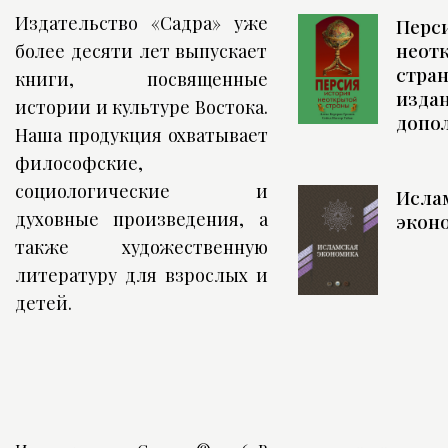
Издательство «Садра» уже
Перси
неот
более десяти лет выпускает
стран
книги, посвященные
издан
истории и культуре Востока.
допо
Наша продукция охватывает
философские,
социологические и
Исла
духовные произведения, а
экон
также художественную
литературу для взрослых и
детей.