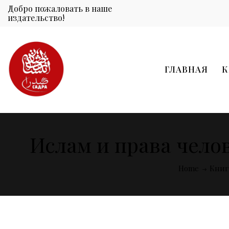
Добро пожаловать в наше
издательство!
ГЛАВНАЯ
К
Ислам и права челов
Home
Книг