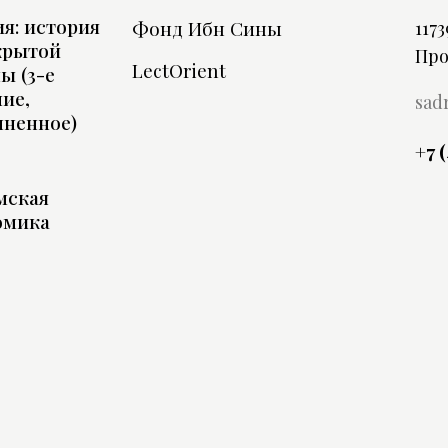
я: история
Фонд Ибн Сины
1173
крытой
Про
LectOrient
ы (3-е
ие,
sad
лненное)
+7 
мская
омика