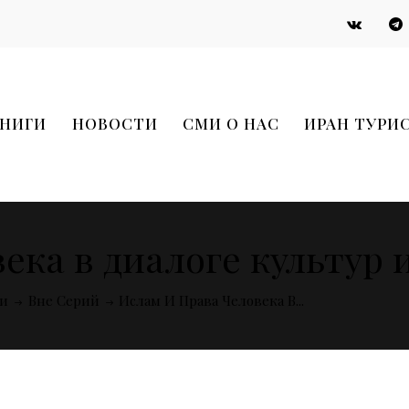
НИГИ
НОВОСТИ
СМИ О НАС
ИРАН ТУРИ
ека в диалоге культур 
и
Вне Серий
Ислам И Права Человека В...