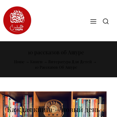
10 рассказов об Ашуре
Home
Книги
Литература Для Детей
10 Рассказов Об Ашуре
Каждая книга — новый день