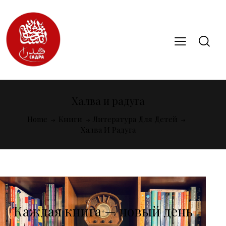
Халва и радуга
Home
Книги
Литература Для Детей
Халва И Радуга
Каждая книга — новый день