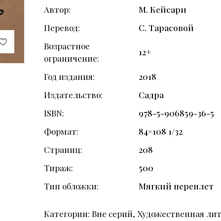
Автор
М. Кейсари
Перевод
С. Тарасовой
Возрастное
12+
ограничение
Год издания
2018
Издательство
Садра
ISBN
978-5-906859-36-5
Формат
84×108 1/32
Страниц
208
Тираж
500
Тип обложки
Мягкий переплет
Категории:
Вне серий
,
Художественная ли