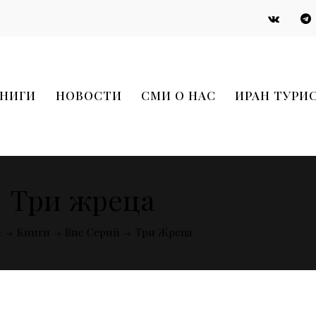
НИГИ
НОВОСТИ
СМИ О НАС
ИРАН ТУРИ
Три жреца
e
Книги
Вне Серий
Три Жреца