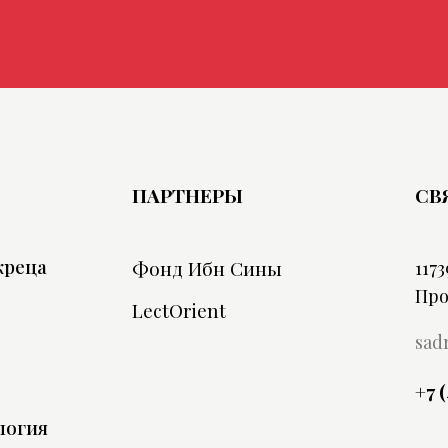
ПАРТНЕРЫ
СВ
жреца
Фонд Ибн Сины
1173
Про
LectOrient
sad
+7 
логия