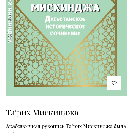
Та’рих Мискинджа
Арабоязычная рукопись Та’рих Мискинджа была