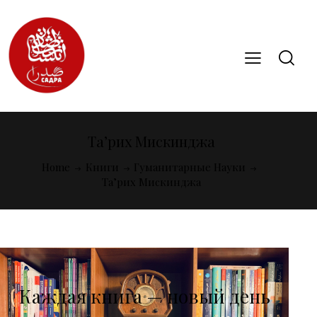
Та’рих Мискинджа
Home
Книги
Гуманитарные Науки
Та’рих Мискинджа
Каждая книга — новый день