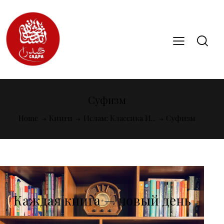
Суфизм
Home
Книги
Ислам: Классика И...
Суфизм
Каждая книга — новый день