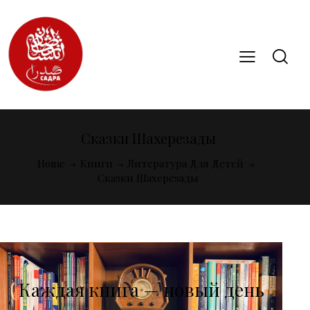
Сказки Шахерезады
Home
Книги
Литература Для Детей
Сказки Шахерезады
Каждая книга — новый день