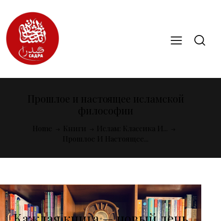
Прошлое и настоящее исламской
философии
Home
Книги
Ислам: Классика И...
Прошлое И Настоящее...
Каждая книга — новый день