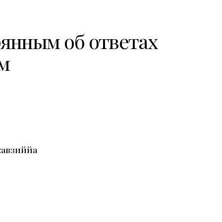
янным об ответах
м
жавзиййа