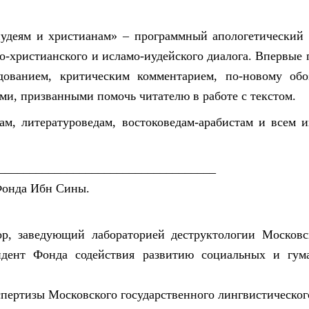
иудеям и христианам» – программный апологетический
о-христианского и исламо-иудейского диалога. Впервые 
ованием, критическим комментарием, по-новому об
ями, призванными помочь читателю в работе с текстом.
гам, литературоведам, востоковедам-арабистам и всем
___________________________________
онда Ибн Сины.
ор, заведующий лабораторией деструктологии Московск
зидент Фонда содействия развитию социальных и гу
пертизы Московского государственного лингвистического