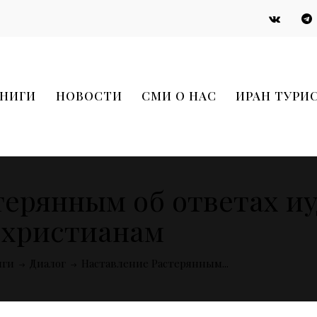
НИГИ
НОВОСТИ
СМИ О НАС
ИРАН ТУРИ
терянным об ответах иу
христианам
иги
Диалог
Наставление Растерянным...