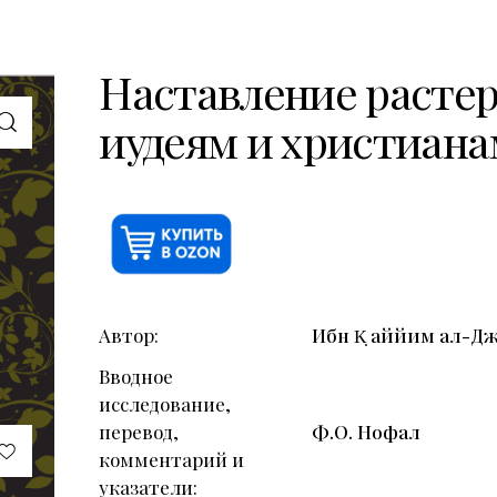
Наставление растер
иудеям и христиана
Автор
Ибн К̣ аййим ал-Д
Вводное
исследование,
перевод,
Ф.О. Нофал
комментарий и
указатели