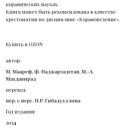
коранических науках.
Книга может быть рекомендована в качестве
хрестоматии по дисциплине «Корановедение».
Купить в OZON
автор
М. Маареф, Ф. Наджарзадеган, М.-А.
Махдавирад
перевод
пер. с перс. И.Р. Гибадулллина
Год издания
2024