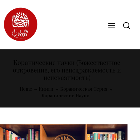
Коранические науки (Божественное
откровение, его неподражаемость и
неисказимость)
Home
Книги
Кораническая Серия
Коранические Науки...