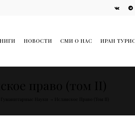
НИГИ
НОВОСТИ
СМИ О НАС
ИРАН ТУРИ
кое право (том II)
Гуманитарные Науки
Исламское Право (том II)