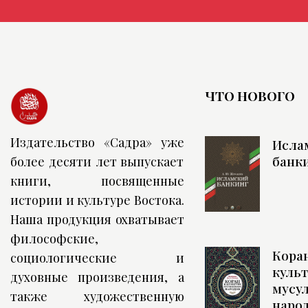
ЧТО НОВОГО
Издательство «Садра» уже
Исла
банк
более десяти лет выпускает
книги, посвященные
истории и культуре Востока.
Наша продукция охватывает
философские,
Коран
социологические и
культ
духовные произведения, а
мусу
также художественную
наро