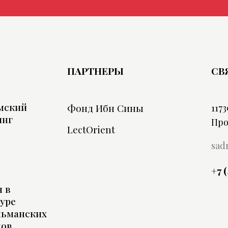
ПАРТНЕРЫ
СВ
мский
Фонд Ибн Сины
1173
инг
Про
LectOrient
sad
+7 
 в
уре
льманских
дов