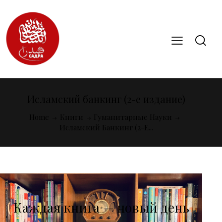
Исламский банкинг (2-е издание)
Home
Книги
Гуманитарные Науки
Исламский Банкинг (2-Е...
Каждая книга — новый день