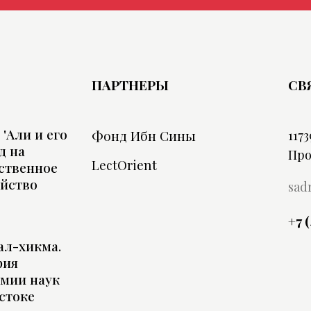
ПАРТНЕРЫ
СВ
'Али и его
Фонд Ибн Сины
1173
д на
Про
LectOrient
ственное
ойство
sad
+7 
ал-хикма.
рия
емии наук
стоке