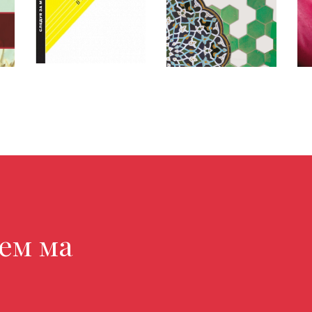
кни
агазине н