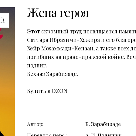
Жена героя
Этот скромный труд посвящается памя
Саттара Ибрахими-Хажира и его благор
Хейр Мохаммади-Кенаан, а также всех 
погибших на ирано-иракской войне. Веч
подвиг.
Бехназ Зарабизаде.
Купить в OZON
Автор
Б. Зарабизаде
Перевод с перс.
А. И. Полищук