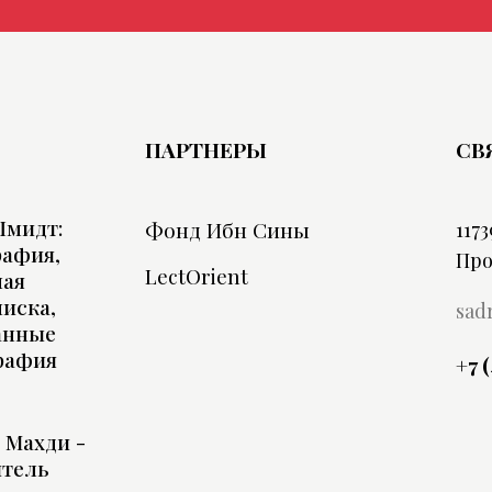
ПАРТНЕРЫ
СВ
Шмидт:
Фонд Ибн Сины
1173
рафия,
Про
LectOrient
ная
иска,
sad
анные
рафия
+7 
 Махди -
итель