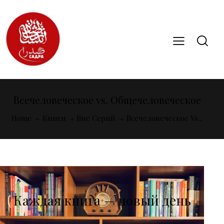
Всечеловеческое vs. Общечеловеческое
Home
Книги
Вне Серий
Всечеловеческое Vs...
Каждая книга — новый день