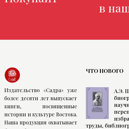
в нашем 
ЧТО НОВОГО
Издательство «Садра» уже
А.Э. 
биог
более десяти лет выпускает
науч
книги, посвященные
переп
истории и культуре Востока.
избр
Наша продукция охватывает
труды, библиог