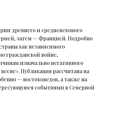
ории древнего и средневекового
ерией, затем — Францией. Подробно
страны как независимого
ено гражданской войне,
причинам изначально негативного
весне». Публикация рассчитана на
бенно — востоковедов, а также на
ересующуюся событиями в Северной