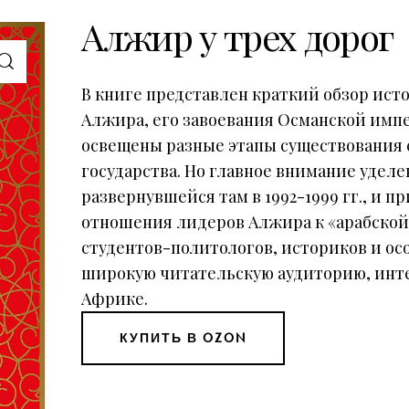
Алжир у трех дорог
В книге представлен краткий обзор ист
Алжира, его завоевания Османской имп
освещены разные этапы существования 
государства. Но главное внимание удел
развернувшейся там в 1992-1999 гг., и 
отношения лидеров Алжира к «арабской 
студентов-политологов, историков и осо
широкую читательскую аудиторию, инт
Африке.
КУПИТЬ В OZON