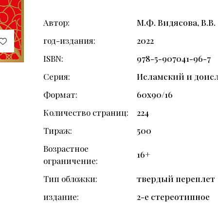
Автор
М.Ф. Видясова, В.В
год-издания
2022
ISBN
978-5-907041-96-7
Серия
Исламский и доис
Формат
60х90/16
Количество страниц
224
Тираж
500
Возрастное
16+
ограничение
Тип обложки
твердый переплет
издание
2-е стереотипное