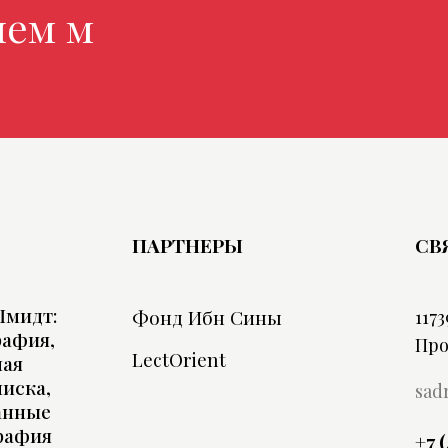
магазине
ПАРТНЕРЫ
СВ
Шмидт:
Фонд Ибн Сины
1173
рафия,
Про
LectOrient
ная
иска,
sad
анные
рафия
+7 