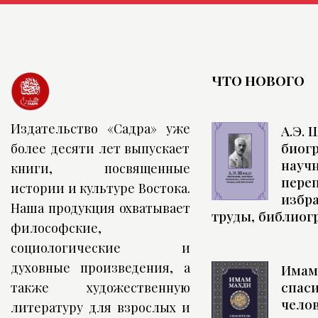
ЧТО НОВОГО
Издательство «Садра» уже
А.Э. 
биог
более десяти лет выпускает
науч
книги, посвященные
переп
истории и культуре Востока.
избр
Наша продукция охватывает
труды, библиог
философские,
социологические и
духовные произведения, а
Имам
спас
также художественную
чело
литературу для взрослых и