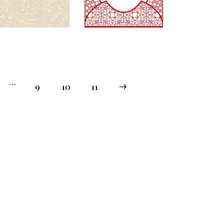
…
9
10
→
11