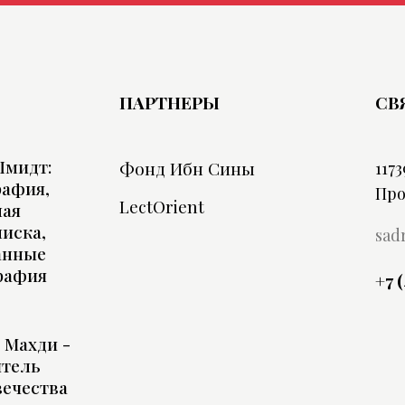
ПАРТНЕРЫ
СВ
Шмидт:
Фонд Ибн Сины
1173
рафия,
Про
LectOrient
ная
иска,
sad
анные
рафия
+7 
 Махди -
итель
вечества