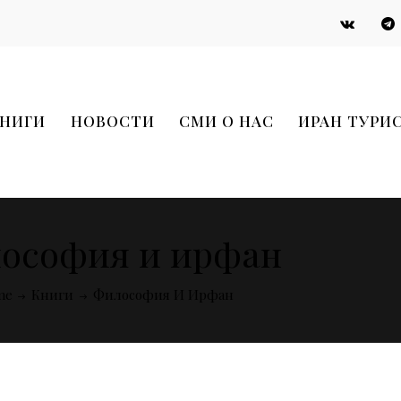
НИГИ
НОВОСТИ
СМИ О НАС
ИРАН ТУРИ
ософия и ирфан
me
Книги
Философия И Ирфан