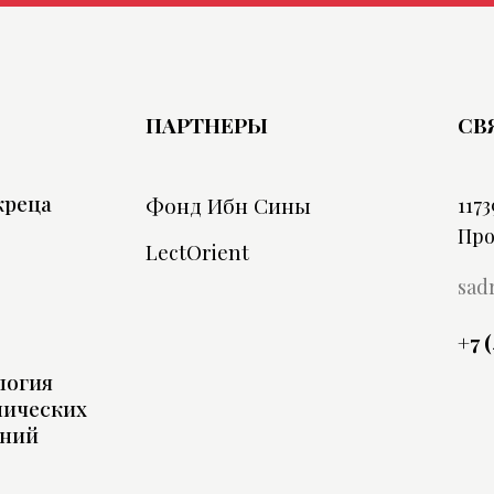
ПАРТНЕРЫ
СВ
жреца
Фонд Ибн Сины
1173
Про
LectOrient
sad
+7 
логия
нических
аний