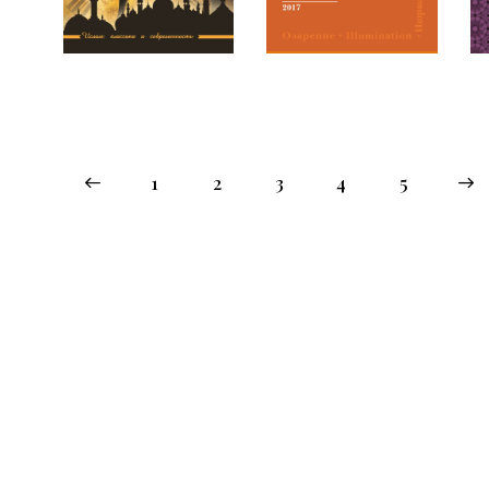
1
2
3
4
→
5