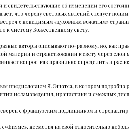
я и свидетельствующие об изменении его состоян
агает, что череду световых явлений следует поним
 встреч с невидимым «духовным вожатым» странн
го к чистому Божественному свету.
разные авторы описывают по-разному, но, как прав
ой материи и странствовании к свету через слои мр
никает вопрос: как правильно определить и распо
вым предисловием Я. Эшотса, в котором подробно 
азвитии исламоведения, иранистики и смежных дис
 сверен с французским подлинником и отредактиров
м суфизме», несмотря на свой относительно небол