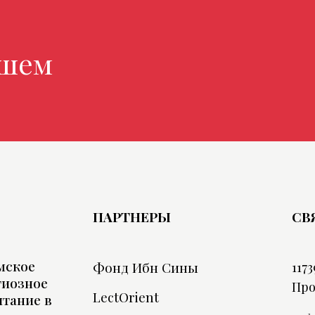
ем маг
ПАРТНЕРЫ
СВ
мское
Фонд Ибн Сины
1173
гиозное
Про
LectOrient
тание в