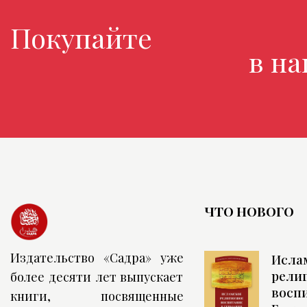
Покупайте любим
в наш
ЧТО НОВОГО
Издательство «Садра» уже
Исла
рели
более десяти лет выпускает
воспи
книги, посвященные