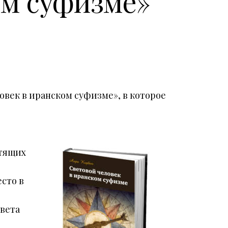
ом суфизме»
овек в иранском суфизме», в которое
стящих
сто в
вета