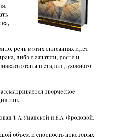
ия.
ать
ика,
ило, речь в этих описаниях идет
ака, либо о зачатии, росте и
знавать этапы и стадии духовного
рассматривается творческое
циплин.
ан Т.А. Уманской и Е.А. Фроловой.
ьшой объем и спорность некоторых