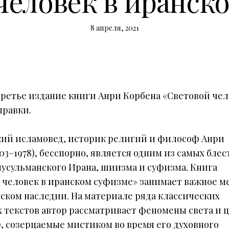
человек в иранск
8 апреля, 2021
ретье издание книги Анри Корбена «Световой чел
правки.
ий исламовед, историк религий и философ Анри
03–1978), бесспорно, является одним из самых бле
мусульманского Ирана, шиизма и суфизма. Книга
 человек в иранском суфизме» занимает важное ме
еском наследии. На материале ряда классических
 текстов автор рассматривает феномены света и ц
, созерцаемые мистиком во время его духовного