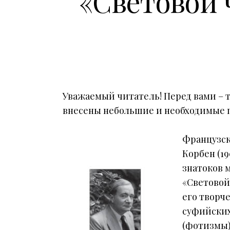
«Световой 
Уважаемый читатель! Перед вами – т
внесены небольшие и необходимые 
Французск
Корбен (19
знатоков 
«Cветовой
его творч
суфийских
(фотизмы)