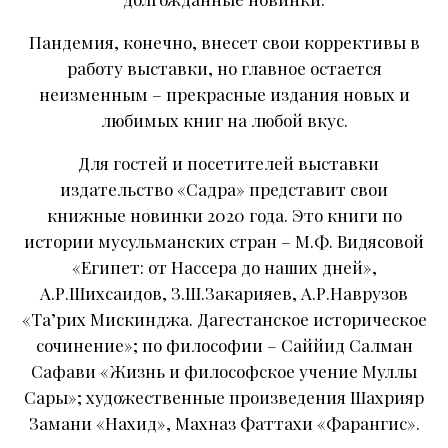
Пандемия, конечно, внесет свои коррективы в
работу выставки, но главное остается
неизменным – прекрасные издания новых и
любимых книг на любой вкус.
Для гостей и посетителей выставки
издательство «Садра» представит свои
книжные новинки 2020 года. Это книги по
истории мусульманских стран – М.Ф. Видясовой
«Египет: от Нассера до наших дней»,
А.Р.Шихсаидов, З.Ш.Закарияев, А.Р.Наврузов
«Та’рих Мискинджа. Дагестанское историческое
сочинение»; по философии – Саййид Салман
Сафави «Жизнь и философское учение Муллы
Сары»; художественные произведения Шахрияр
Замани «Нахид», Махназ Фаттахи «Фарангис».