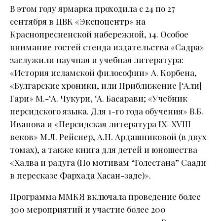
В этом году ярмарка проходила с 24 по 27
сентября в ЦВК «Экспоцентр» на
Краснопресненской набережной, 14. Особое
внимание гостей стенда издательства «Садра»
заслужили научная и учебная литература:
«История исламской философии» А. Корбена,
«Булгарские хроники, или Приближение [‘Али]
Гари» М.-‘А. Чукури, ‘А. Басарави; «Учебник
персидского языка. Для 1-го года обучения» В.Б.
Иванова и «Персидская литература IX–XVIII
веков» М.Л. Рейснер, А.Н. Ардашниковой (в двух
томах), а также книга для детей и юношества
«Халва и радуга (По мотивам “Голестана” Саади
в пересказе Фархада Хасан-заде)».
Программа ММКЯ включала проведение более
300 мероприятий и участие более 200