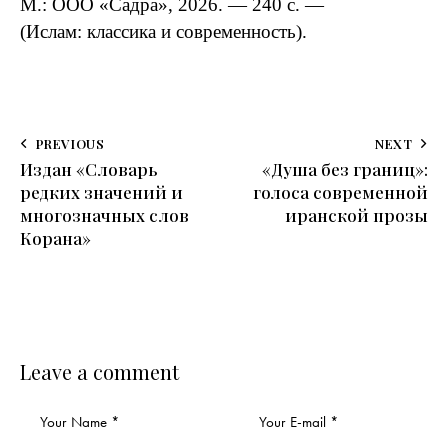
М.:
ООО
«Садра»,
2026.
— 240
с.
—
(Ислам:
классика
и
современность).
PREVIOUS
NEXT
Издан «Словарь
«Душа без границ»:
редких значений и
голоса современной
многозначных слов
иранской прозы
Корана»
Leave a comment