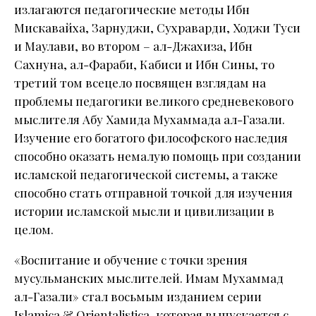
излагаются педагогические методы Ибн
Мискавайха, Зарнуджи, Сухраварди, Ходжи Туси
и Маулави, во втором – ал-Джахиза, Ибн
Сахнуна, ал-Фараби, Кабиси и Ибн Сины, то
третий том всецело посвящен взглядам на
проблемы педагогики великого средневекового
мыслителя Абу Хамида Мухаммада ал-Газали.
Изучение его богатого философского наследия
способно оказать немалую помощь при создании
исламской педагогической системы, а также
способно стать отправной точкой для изучения
истории исламской мысли и цивилизации в
целом.
«Воспитание и обучение с точки зрения
мусульманских мыслителей. Имам Мухаммад
ал-Газали» стал восьмым изданием серии
Islamica & Orientalistica, которая выпускается с